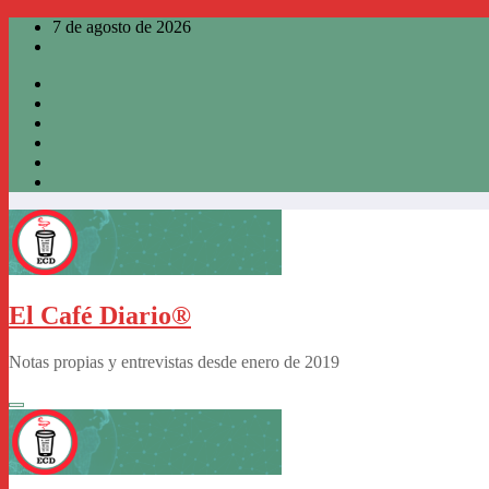
Saltar
7 de agosto de 2026
al
contenido
El Café Diario®
Notas propias y entrevistas desde enero de 2019