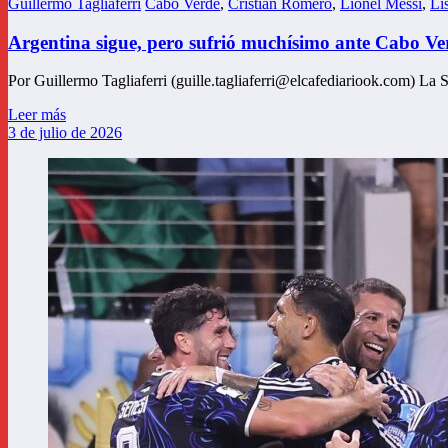
Guillermo Tagliaferri
Cabo Verde
,
Cristian Romero
,
Lionel Messi
,
Li
Argentina sigue, pero sufrió muchísimo ante Cabo Ve
Por Guillermo Tagliaferri (guille.tagliaferri@elcafediariook.com) L
Leer más
3 de julio de 2026