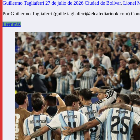
Guillermo Tagliaferri
27 de julio de 2026
Ciudad de Bolívar
,
Lionel 
Por Guillermo Tagliaferri (guille.tagliaferri@elcafediariook.com) C
Leer más