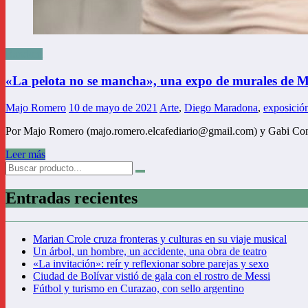
Random
«La pelota no se mancha», una expo de murales de
Majo Romero
10 de mayo de 2021
Arte
,
Diego Maradona
,
exposició
Por Majo Romero (majo.romero.elcafediario@gmail.com) y Gabi Compo
Leer más
Entradas recientes
Marian Crole cruza fronteras y culturas en su viaje musical
Un árbol, un hombre, un accidente, una obra de teatro
«La invitación»: reír y reflexionar sobre parejas y sexo
Ciudad de Bolívar vistió de gala con el rostro de Messi
Fútbol y turismo en Curazao, con sello argentino