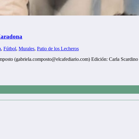
 Maradona
n
,
Fútbol
,
Murales
,
Patio de los Lecheros
sto (gabriela.composto@elcafediario.com) Edición: Carla Scardino (