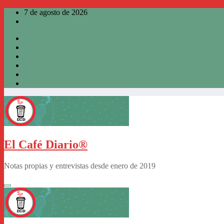
Saltar
7 de agosto de 2026
al
contenido
El Café Diario®
Notas propias y entrevistas desde enero de 2019