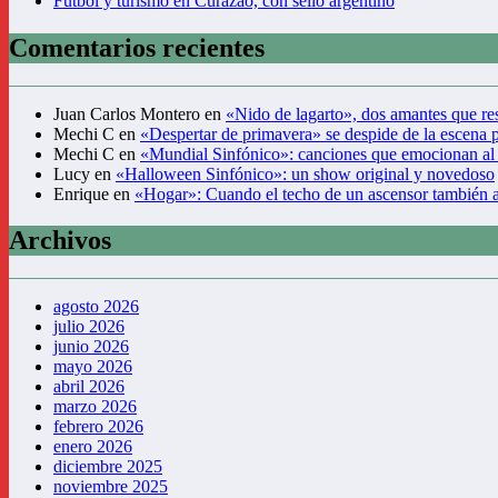
Fútbol y turismo en Curazao, con sello argentino
Comentarios recientes
Juan Carlos Montero
en
«Nido de lagarto», dos amantes que res
Mechi C
en
«Despertar de primavera» se despide de la escena 
Mechi C
en
«Mundial Sinfónico»: canciones que emocionan al
Lucy
en
«Halloween Sinfónico»: un show original y novedoso
Enrique
en
«Hogar»: Cuando el techo de un ascensor también 
Archivos
agosto 2026
julio 2026
junio 2026
mayo 2026
abril 2026
marzo 2026
febrero 2026
enero 2026
diciembre 2025
noviembre 2025