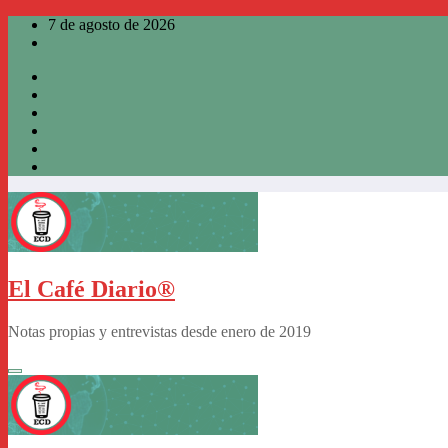
Saltar
7 de agosto de 2026
al
contenido
El Café Diario®
Notas propias y entrevistas desde enero de 2019