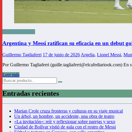
Sports & Gaming
Argentina y Messi ratifican su eficacia en un debut g
Guillermo Tagliaferri
17 de junio de 2026
Argelia
,
Lionel Messi
,
Mun
Por Guillermo Tagliaferri (guille.tagliaferri@elcafediariook.com) En
Leer más
Entradas recientes
Marian Crole cruza fronteras y culturas en su viaje musical
Un árbol, un hombre, un accidente, una obra de teatro
«La invitación»: reír y reflexionar sobre parejas y sexo
Ciudad de Bolívar vistió de gala con el rostro de Messi