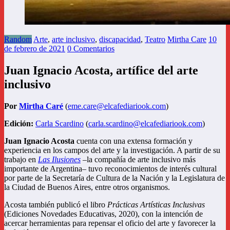
Random
Arte
,
arte inclusivo
,
discapacidad
,
Teatro
Mirtha Care
10
de febrero de 2021
0 Comentarios
Juan Ignacio Acosta, artífice del arte
inclusivo
Por
Mirtha Caré
(
eme.care@elcafediariook.com
)
Edición:
Carla Scardino
(
carla.scardino@elcafediariook.com
)
Juan Ignacio Acosta
cuenta con una extensa formación y
experiencia en los campos del arte y la investigación. A partir de su
trabajo en
Las Ilusiones
–la compañía de arte inclusivo más
importante de Argentina– tuvo reconocimientos de interés cultural
por parte de la Secretaría de Cultura de la Nación y la Legislatura de
la Ciudad de Buenos Aires, entre otros organismos.
Acosta también publicó el libro
Prácticas Artísticas Inclusivas
(Ediciones Novedades Educativas, 2020), con la intención de
acercar herramientas para repensar el oficio del arte y favorecer la