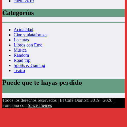
enero 2019
Categorías
Actualidad
Cine y plataformas
Lecturas
Libros con Eme
Música
Random
Road trip
Sports & Gaming
Teatro
Puede que te hayas perdido
Todos los derechos reservados | El Café Diario® 2019 - 2026 |
Funciona con
SpiceThemes