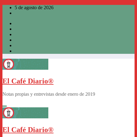
Saltar
5 de agosto de 2026
al
contenido
El Café Diario®
Notas propias y entrevistas desde enero de 2019
El Café Diario®