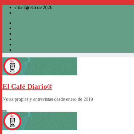
Saltar
7 de agosto de 2026
al
contenido
El Café Diario®
Notas propias y entrevistas desde enero de 2019