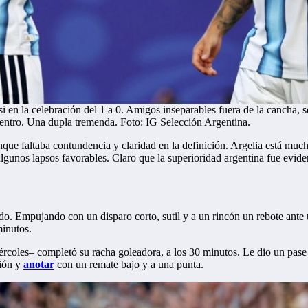
 en la celebración del 1 a 0. Amigos inseparables fuera de la cancha, s
dentro. Una dupla tremenda. Foto: IG Selección Argentina.
ue faltaba contundencia y claridad en la definición. Argelia está mucho
lgunos lapsos favorables. Claro que la superioridad argentina fue eviden
do. Empujando con un disparo corto, sutil y a un rincón un rebote ante
minutos.
rcoles– completó su racha goleadora, a los 30 minutos. Le dio un pase 
ción y
anotar
con un remate bajo y a una punta.