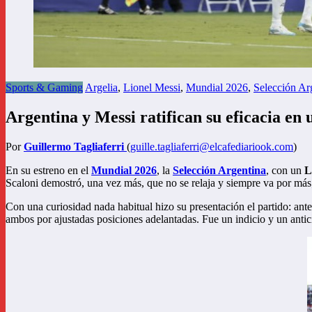
Sports & Gaming
Argelia
,
Lionel Messi
,
Mundial 2026
,
Selección Ar
Argentina y Messi ratifican su eficacia en
Por
Guillermo Tagliaferri
(
guille.tagliaferri@elcafediariook.com
)
En su estreno en el
Mundial 2026
, la
Selección Argentina
, con un
L
Scaloni demostró, una vez más, que no se relaja y siempre va por más; 
Con una curiosidad nada habitual hizo su presentación el partido: ant
ambos por ajustadas posiciones adelantadas. Fue un indicio y un antici