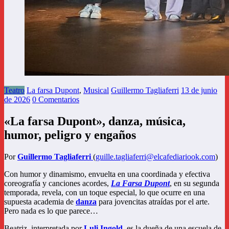
Teatro
La farsa Dupont
,
Musical
Guillermo Tagliaferri
13 de junio
de 2026
0 Comentarios
«La farsa Dupont», danza, música,
humor, peligro y engaños
Por
Guillermo Tagliaferri
(
guille.tagliaferri@elcafediariook.com
)
Con humor y dinamismo, envuelta en una coordinada y efectiva
coreografía y canciones acordes,
La Farsa Dupont
, en su segunda
temporada, revela, con un toque especial, lo que ocurre en una
supuesta academia de
danza
para jovencitas atraídas por el arte.
Pero nada es lo que parece…
Beatriz, interpretada por
Luli Ingold
, es la dueña de una escuela de