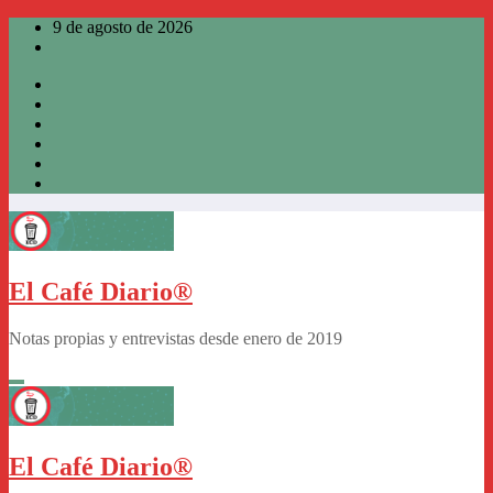
Saltar
9 de agosto de 2026
al
contenido
El Café Diario®
Notas propias y entrevistas desde enero de 2019
El Café Diario®