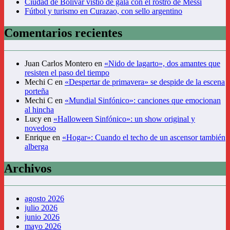
Ciudad de Bolívar vistió de gala con el rostro de Messi
Fútbol y turismo en Curazao, con sello argentino
Comentarios recientes
Juan Carlos Montero
en
«Nido de lagarto», dos amantes que
resisten el paso del tiempo
Mechi C
en
«Despertar de primavera» se despide de la escena
porteña
Mechi C
en
«Mundial Sinfónico»: canciones que emocionan
al hincha
Lucy
en
«Halloween Sinfónico»: un show original y
novedoso
Enrique
en
«Hogar»: Cuando el techo de un ascensor también
alberga
Archivos
agosto 2026
julio 2026
junio 2026
mayo 2026