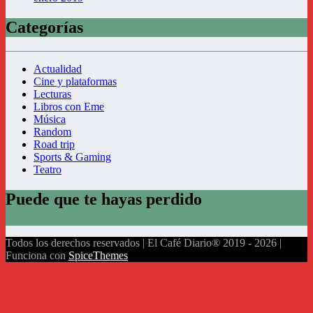
Categorías
Actualidad
Cine y plataformas
Lecturas
Libros con Eme
Música
Random
Road trip
Sports & Gaming
Teatro
Puede que te hayas perdido
Todos los derechos reservados | El Café Diario® 2019 - 2026 |
Funciona con
SpiceThemes