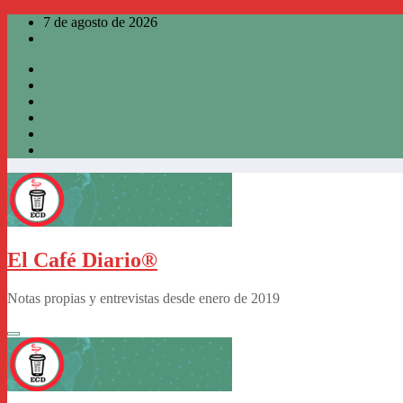
Saltar
7 de agosto de 2026
al
contenido
El Café Diario®
Notas propias y entrevistas desde enero de 2019