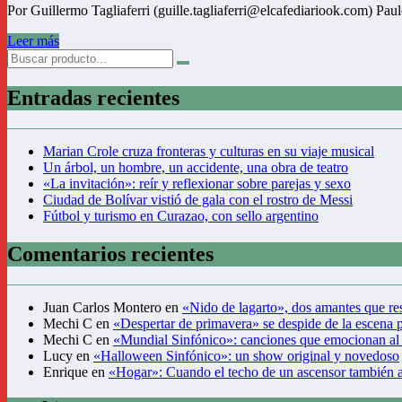
Por Guillermo Tagliaferri (guille.tagliaferri@elcafediariook.com) Pau
Leer más
Entradas recientes
Marian Crole cruza fronteras y culturas en su viaje musical
Un árbol, un hombre, un accidente, una obra de teatro
«La invitación»: reír y reflexionar sobre parejas y sexo
Ciudad de Bolívar vistió de gala con el rostro de Messi
Fútbol y turismo en Curazao, con sello argentino
Comentarios recientes
Juan Carlos Montero
en
«Nido de lagarto», dos amantes que res
Mechi C
en
«Despertar de primavera» se despide de la escena 
Mechi C
en
«Mundial Sinfónico»: canciones que emocionan al
Lucy
en
«Halloween Sinfónico»: un show original y novedoso
Enrique
en
«Hogar»: Cuando el techo de un ascensor también 