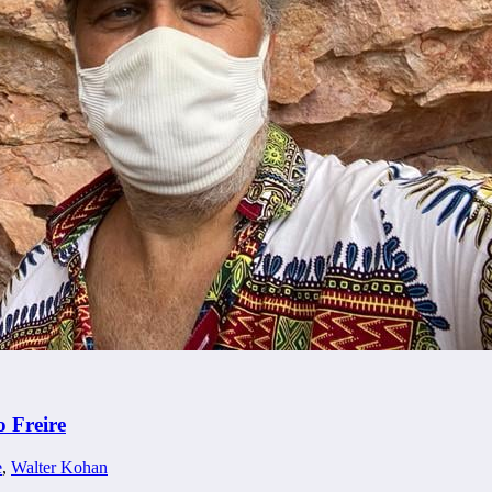
o Freire
e
,
Walter Kohan