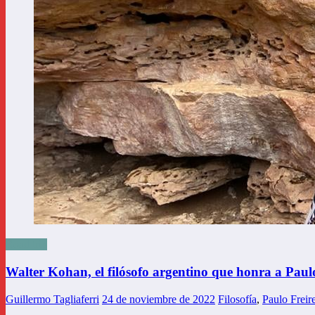
Road trip
Walter Kohan, el filósofo argentino que honra a Paul
Guillermo Tagliaferri
24 de noviembre de 2022
Filosofía
,
Paulo Freir