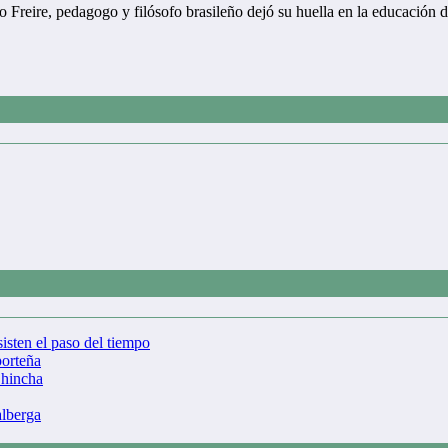
lo Freire, pedagogo y filósofo brasileño dejó su huella en la educación
isten el paso del tiempo
porteña
 hincha
alberga