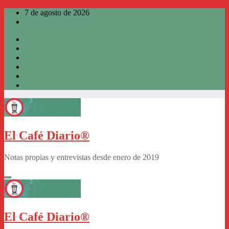
Saltar
7 de agosto de 2026
al
contenido
El Café Diario®
Notas propias y entrevistas desde enero de 2019
El Café Diario®