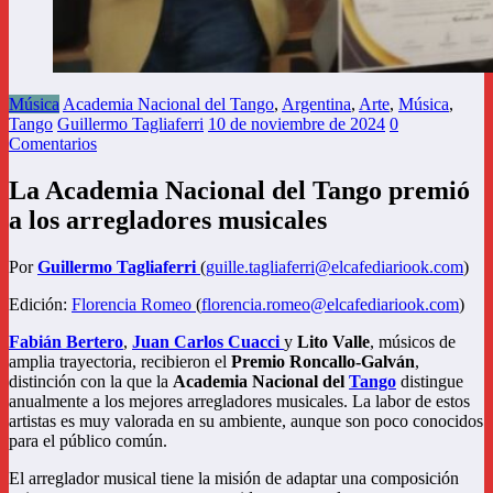
Música
Academia Nacional del Tango
,
Argentina
,
Arte
,
Música
,
Tango
Guillermo Tagliaferri
10 de noviembre de 2024
0
Comentarios
La Academia Nacional del Tango premió
a los arregladores musicales
Por
Guillermo Tagliaferri
(
guille.tagliaferri@elcafediariook.com
)
Edición:
Florencia Romeo
(
florencia.romeo@elcafediariook.com
)
Fabián Bertero
,
Juan Carlos Cuacci
y
Lito Valle
, músicos de
amplia trayectoria, recibieron el
Premio Roncallo-Galván
,
distinción con la que la
Academia Nacional del
Tango
distingue
anualmente a los mejores arregladores musicales. La labor de estos
artistas es muy valorada en su ambiente, aunque son poco conocidos
para el público común.
El arreglador musical tiene la misión de adaptar una composición