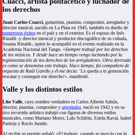
Cuacci, artista polifacético y luchador de
los derechos
Juan Carlos Cuacci
, guitarrista, pianista, compositor, arreglador y
director musical, nacido en La Plata en 1945, también es dueño de
numerosos éxitos
en el país y en el exterior. Es el esposo de Inés
Rinaldi -y director musical y productor discográfico de su cuñada,
Susana Rinaldi-, quien lo acompañó en el evento realizado en la
Academia Nacional del Tango. «
Siempre trabajé por los derechos
de los músicos. Y desde hace un tiempo vengo luchando por la
reglamentación de los derechos de los arregladores. Obra derivada
es como se denomina este trabajo. Hace tiempo, fui compañero de
orquesta de Raúl Garello y él me decía:
‘Le queda a tu generación
rescatar y conseguir ese derecho'», manifestó.
Valle y los distintos estilos
Lito Valle
, cuyo nombre verdadero es Carlos Alberto Sahún,
director, pianista, compositor y
arreglador
, nació en 1942 y en su
rico recorrido artístico trabajó con figuras de diversos estilos
musicales, como Mariano Mores, Lalo Schifrin, Estela Raval, Isabel
Pantoja y Rocío Jurado.
Al recibir su premio señaló: «
El trabajo, cuando se mezcla con la