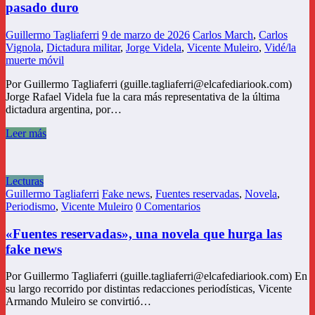
pasado duro
Guillermo Tagliaferri
9 de marzo de 2026
Carlos March
,
Carlos
Vignola
,
Dictadura militar
,
Jorge Videla
,
Vicente Muleiro
,
Vidé/la
muerte móvil
Por Guillermo Tagliaferri (guille.tagliaferri@elcafediariook.com)
Jorge Rafael Videla fue la cara más representativa de la última
dictadura argentina, por…
Leer más
Lecturas
Guillermo Tagliaferri
Fake news
,
Fuentes reservadas
,
Novela
,
Periodismo
,
Vicente Muleiro
0 Comentarios
«Fuentes reservadas», una novela que hurga las
fake news
Por Guillermo Tagliaferri (guille.tagliaferri@elcafediariook.com) En
su largo recorrido por distintas redacciones periodísticas, Vicente
Armando Muleiro se convirtió…