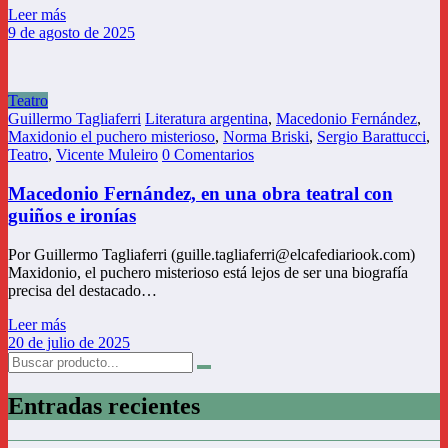
Leer más
9 de agosto de 2025
Teatro
Guillermo Tagliaferri
Literatura argentina
,
Macedonio Fernández
,
Maxidonio el puchero misterioso
,
Norma Briski
,
Sergio Barattucci
,
Teatro
,
Vicente Muleiro
0 Comentarios
Macedonio Fernández, en una obra teatral con
guiños e ironías
Por Guillermo Tagliaferri (guille.tagliaferri@elcafediariook.com)
Maxidonio, el puchero misterioso está lejos de ser una biografía
precisa del destacado…
Leer más
20 de julio de 2025
Entradas recientes