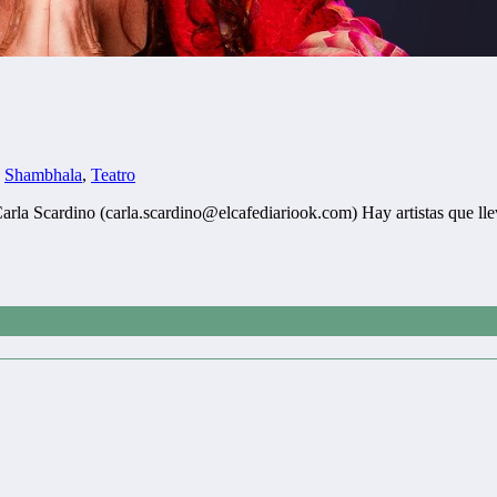
,
Shambhala
,
Teatro
la Scardino (carla.scardino@elcafediariook.com) Hay artistas que ll