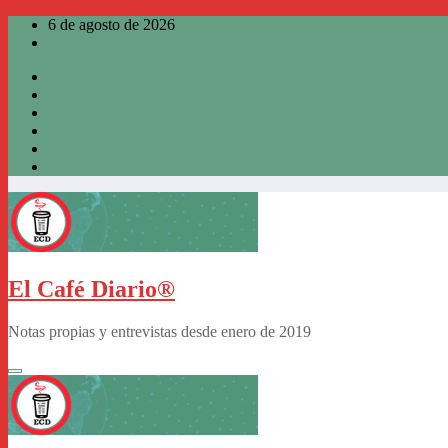
Saltar
6 de agosto de 2026
al
contenido
El Café Diario®
Notas propias y entrevistas desde enero de 2019