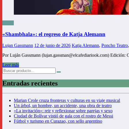
Teatro
«Shambhala»: el regreso de Katja Alemann
Lujan Gassmann
12 de junio de 2026
Katja Alemann
,
Poncho Teatro
Por Luján Gassmann (lujan.gassman@elcafediariook.com) Edición: Car
Leer más
Entradas recientes
Marian Crole cruza fronteras y culturas en su viaje musical
Un árbol, un hombre, un accidente, una obra de teatro
«La invitación»: reir y reflexionar sobre parejas y sexo
Ciudad de Bolívar vistió de gala con el rostro de Messi
Fútbol y turismo en Curazao, con sello argentino