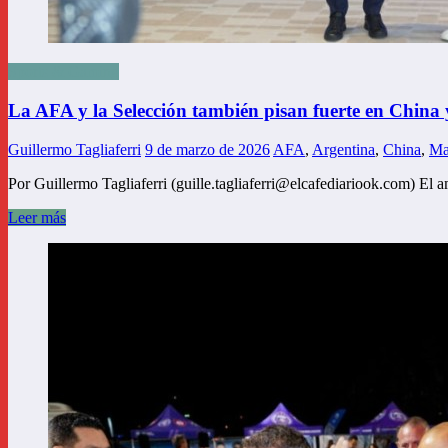
Sports & Gaming
La AFA y la Selección también pisan fuerte en China
Guillermo Tagliaferri
9 de marzo de 2026
AFA
,
Argentina
,
China
,
Ma
Por Guillermo Tagliaferri (guille.tagliaferri@elcafediariook.com) El
Leer más