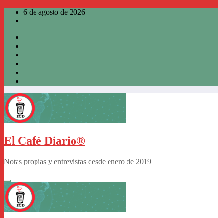
Saltar
6 de agosto de 2026
al
contenido
El Café Diario®
Notas propias y entrevistas desde enero de 2019