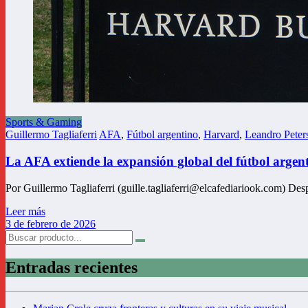
Sports & Gaming
Guillermo Tagliaferri
AFA
,
Fútbol argentino
,
Harvard
,
Leandro Peter
La AFA extiende la expansión global del fútbol argen
Por Guillermo Tagliaferri (guille.tagliaferri@elcafediariook.com) De
Leer más
3 de febrero de 2026
Entradas recientes