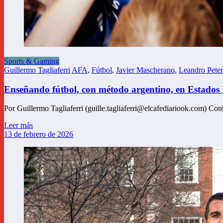
Sports & Gaming
Guillermo Tagliaferri
AFA
,
Fútbol
,
Javier Mascherano
,
Leandro Pete
Enseñando fútbol, con método argentino, en Estados
Por Guillermo Tagliaferri (guille.tagliaferri@elcafediariook.com) Co
Leer más
13 de febrero de 2026