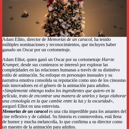
Adam Ellito, director de
Memorias de un caracol
, ha tenido
múltiples nominaciones y reconocimientos, que incluyen haber
ganado un Oscar por un cortometraje.
Adam Elliot, quien ganó un Oscar por su cortometraje
Harvie
Krumpet,
desde sus comienzos se interesó por explorar las
complejidades en las relaciones humanas a través de su distintivo
estilo de animación. Su enfoque en personajes inusuales y su
narrativa emotiva consolida su reputación como uno de los cineastas
más innovadores en el género de la animación para adultos.
«
Simplemente obtengo todos los ingredientes que quiero en la
película, trato de encontrar una manera de unirlos y luego elaborar
una cronología en la que cambie entre la luz y la oscuridad
«,
aseguró Elliot en una entrevista.
Memorias de un caracol
es una cita imperdible para los amantes del
cine reflexivo y de calidad. Su historia es conmovedora, está llena
de humor y mucha melancolía, lo que confirma a su director como
un maestro de la animación para adultos.