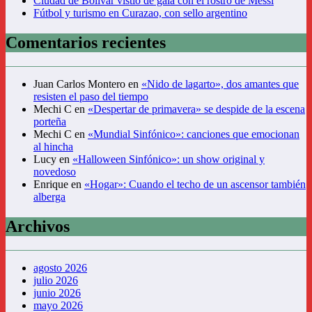
Ciudad de Bolívar vistió de gala con el rostro de Messi
Fútbol y turismo en Curazao, con sello argentino
Comentarios recientes
Juan Carlos Montero
en
«Nido de lagarto», dos amantes que
resisten el paso del tiempo
Mechi C
en
«Despertar de primavera» se despide de la escena
porteña
Mechi C
en
«Mundial Sinfónico»: canciones que emocionan
al hincha
Lucy
en
«Halloween Sinfónico»: un show original y
novedoso
Enrique
en
«Hogar»: Cuando el techo de un ascensor también
alberga
Archivos
agosto 2026
julio 2026
junio 2026
mayo 2026