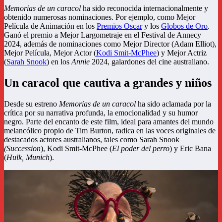
Memorias de un caracol
ha sido reconocida internacionalmente y
obtenido numerosas nominaciones. Por ejemplo, como Mejor
Película de Animación en los
Premios Oscar
y los
Globos de Oro
.
Ganó el premio a Mejor Largometraje en el Festival de Annecy
2024, además de nominaciones como Mejor Director (Adam Elliot),
Mejor Película, Mejor Actor (
Kodi Smit-McPhee
) y Mejor Actriz
(
Sarah Snook
) en los
Annie
2024, galardones del cine australiano.
Un caracol que cautiva a grandes y niños
Desde su estreno
Memorias de un caracol
ha sido aclamada por la
crítica por su narrativa profunda, la emocionalidad y su humor
negro. Parte del encanto de este film, ideal para amantes del mundo
melancólico propio de Tim Burton, radica en las voces originales de
destacados actores australianos, tales como Sarah Snook
(Succession
), Kodi Smit-McPhee (
El poder del perro
) y Eric Bana
(
Hulk, Munich
).