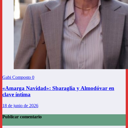
Gabi Composto
0
«Amarga Navidad»: Sbaraglia y Almodóvar en
clave íntima
18 de junio de 2026
Publicar comentario