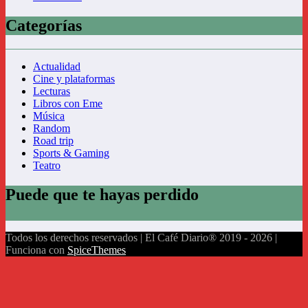
Categorías
Actualidad
Cine y plataformas
Lecturas
Libros con Eme
Música
Random
Road trip
Sports & Gaming
Teatro
Puede que te hayas perdido
Todos los derechos reservados | El Café Diario® 2019 - 2026 |
Funciona con
SpiceThemes