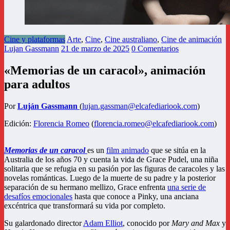
Cine y plataformas
Arte
,
Cine
,
Cine australiano
,
Cine de animación
Lujan Gassmann
21 de marzo de 2025
0 Comentarios
«Memorias de un caracol», animación
para adultos
Por
Luján Gassmann
(
lujan.gassman@elcafediariook.com
)
Edición:
Flor
encia Romeo
(
florencia.romeo@elcafediariook.com
)
Memorias de un caracol
es un
film animado
que se sitúa en la
Australia de los años 70 y cuenta la vida de Grace Pudel, una niña
solitaria que se refugia en su pasión por las figuras de caracoles y las
novelas románticas. Luego de la muerte de su padre y la posterior
separación de su hermano mellizo, Grace enfrenta
una serie de
desafíos emocionales
hasta que conoce a Pinky, una anciana
excéntrica que transformará su vida por completo.
Su galardonado director
Adam Elliot
, conocido por
Mary and Max
y