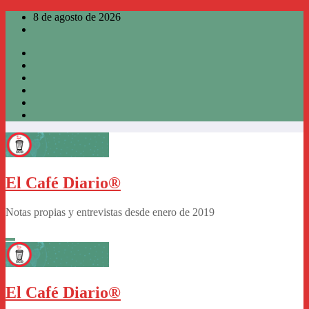
Saltar
8 de agosto de 2026
al
contenido
El Café Diario®
Notas propias y entrevistas desde enero de 2019
El Café Diario®