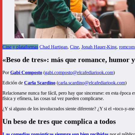
Cine y plataformas
Chad Hartigan
,
Cine
,
Jonah Hauer-King
,
romcom
«Beso de tres»: más que romance, humor 
Por
Gabi Composto
(
gabi.composto@elcafediariook.com
)
Edición de
Carla Scardino
(
carla.scardino@elcafediariook.com
)
Relacionarse nunca fue fácil, pero hay que sincerarse: en esta época e
física y efímera, las cosas tal vez pueden complicarse.
¿Y si alguno de los involucrados siente diferente? ¿Y si el «toco-y-m
Un beso de tres que complica a todos
Las comedias románticas siempre son bien recibidas
por el público