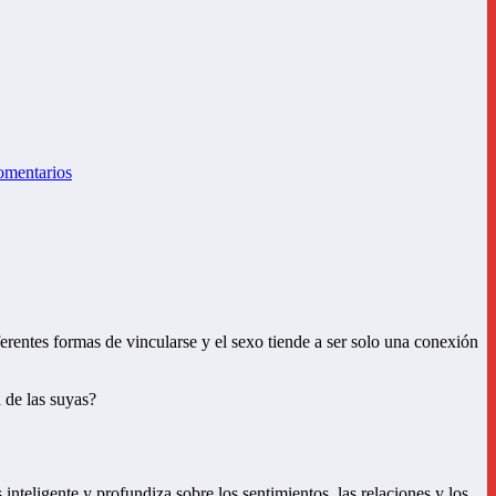
omentarios
ferentes formas de vincularse y el sexo tiende a ser solo una conexión
 de las suyas?
 inteligente y profundiza sobre los sentimientos, las relaciones y los