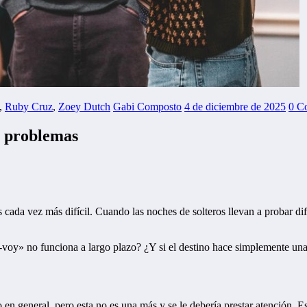
,
Ruby Cruz
,
Zoey Dutch
Gabi Composto
4 de diciembre de 2025
0 C
y problemas
s cada vez más difícil. Cuando las noches de solteros llevan a probar di
e-voy» no funciona a largo plazo? ¿Y si el destino hace simplemente una
 en general, pero esta no es una más y se le debería prestar atención. Es