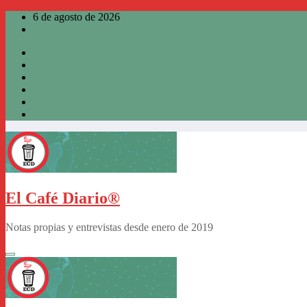
Saltar
6 de agosto de 2026
al
contenido
El Café Diario®
Notas propias y entrevistas desde enero de 2019