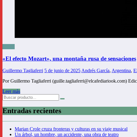
Teatro
«El efecto Mozart», una montaña rusa de sensaciones
Guillermo Tagliaferri
5 de junio de 2025
Andrés García
,
Argentina
,
E
Por Guillermo Tagliaferri (guille.tagliaferri@elcafediariook.com) E
Leer más
Entradas recientes
Marian Crole cruza fronteras y culturas en su viaje musical
Un árbol, un hombre, un accidente, una obra de teatro