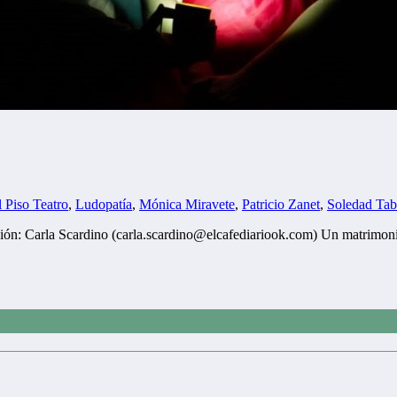
l Piso Teatro
,
Ludopatía
,
Mónica Miravete
,
Patricio Zanet
,
Soledad Ta
dición: Carla Scardino (carla.scardino@elcafediariook.com) Un matrimo