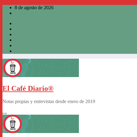
Saltar
8 de agosto de 2026
al
contenido
El Café Diario®
Notas propias y entrevistas desde enero de 2019