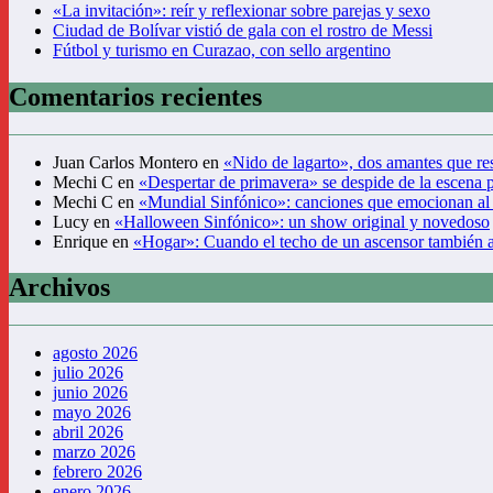
«La invitación»: reír y reflexionar sobre parejas y sexo
Ciudad de Bolívar vistió de gala con el rostro de Messi
Fútbol y turismo en Curazao, con sello argentino
Comentarios recientes
Juan Carlos Montero
en
«Nido de lagarto», dos amantes que res
Mechi C
en
«Despertar de primavera» se despide de la escena 
Mechi C
en
«Mundial Sinfónico»: canciones que emocionan al
Lucy
en
«Halloween Sinfónico»: un show original y novedoso
Enrique
en
«Hogar»: Cuando el techo de un ascensor también 
Archivos
agosto 2026
julio 2026
junio 2026
mayo 2026
abril 2026
marzo 2026
febrero 2026
enero 2026