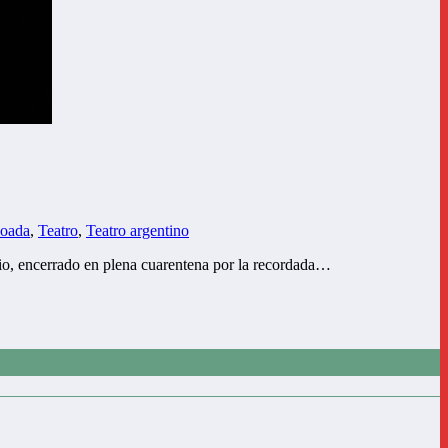
boada
,
Teatro
,
Teatro argentino
nio, encerrado en plena cuarentena por la recordada…