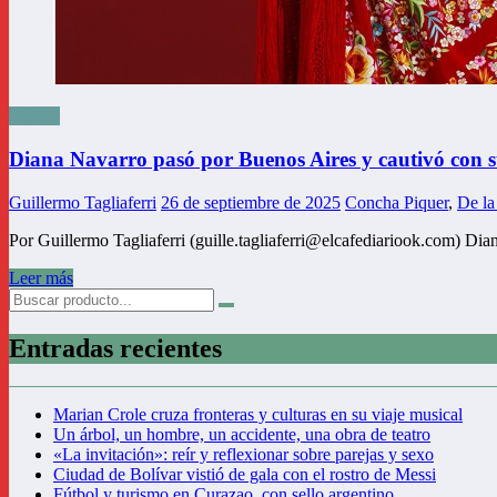
Música
Diana Navarro pasó por Buenos Aires y cautivó con s
Guillermo Tagliaferri
26 de septiembre de 2025
Concha Piquer
,
De la
Por Guillermo Tagliaferri (guille.tagliaferri@elcafediariook.com) Di
Leer más
Entradas recientes
Marian Crole cruza fronteras y culturas en su viaje musical
Un árbol, un hombre, un accidente, una obra de teatro
«La invitación»: reír y reflexionar sobre parejas y sexo
Ciudad de Bolívar vistió de gala con el rostro de Messi
Fútbol y turismo en Curazao, con sello argentino