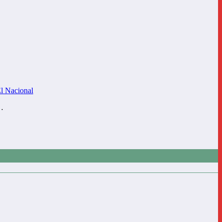
El Nacional
a…