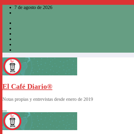
Saltar
7 de agosto de 2026
al
contenido
El Café Diario®
Notas propias y entrevistas desde enero de 2019